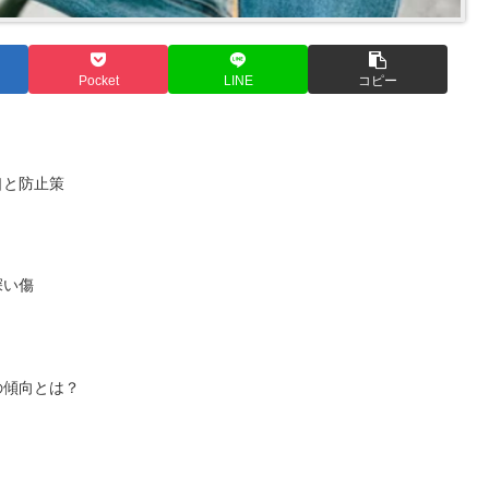
Pocket
LINE
コピー
口と防止策
深い傷
の傾向とは？