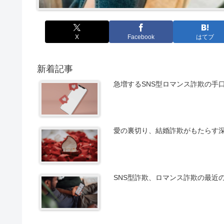
X
Facebook
はてブ
新着記事
急増するSNS型ロマンス詐欺の手
愛の裏切り、結婚詐欺がもたらす
SNS型詐欺、ロマンス詐欺の最近