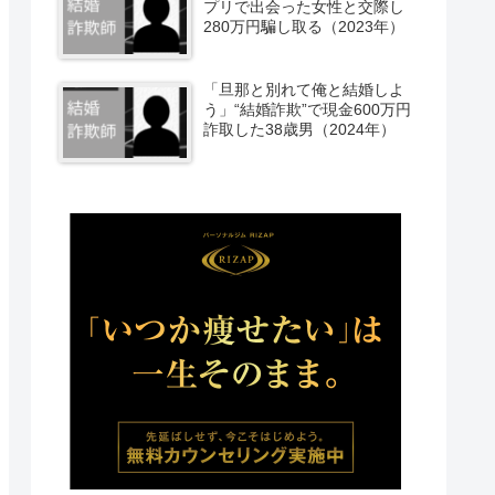
プリで出会った女性と交際し
280万円騙し取る（2023年）
「旦那と別れて俺と結婚しよ
う」“結婚詐欺”で現金600万円
詐取した38歳男（2024年）