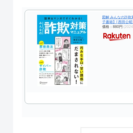
図解 みんなの詐欺
子書籍】[ 西田公昭 
価格：880円
(202