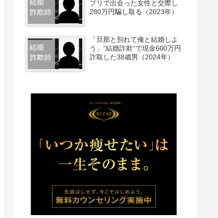
プリで出会った女性と交際し
280万円騙し取る（2023年）
「旦那と別れて俺と結婚しよ
う」“結婚詐欺”で現金600万円
詐取した38歳男（2024年）