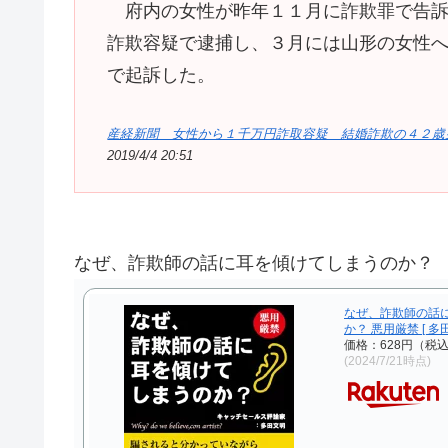
府内の女性が昨年１１月に詐欺罪で告訴
詐欺容疑で逮捕し、３月には山形の女性
で起訴した。
産経新聞 女性から１千万円詐取容疑 結婚詐欺の４２歳
2019/4/4 20:51
なぜ、詐欺師の話に耳を傾けてしまうのか？
なぜ、詐欺師の話
か？ 悪用厳禁 [ 多田
価格：628円（税
(2024/7/21時点)