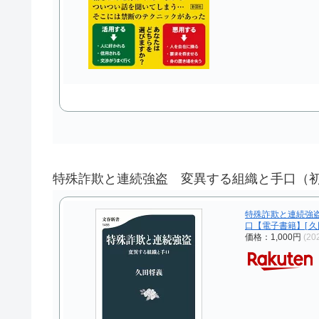
特殊詐欺と連続強盗 変異する組織と手口（初版
特殊詐欺と連続強
口【電子書籍】[ 久
価格：1,000円
(20