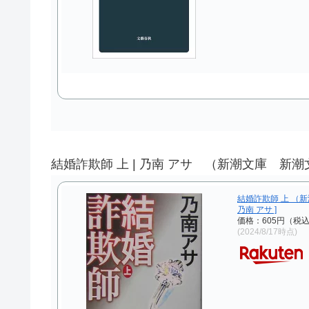
結婚詐欺師 上 | 乃南 アサ （新潮文庫 新
結婚詐欺師 上 （新
乃南 アサ ]
価格：605円（税
(2024/8/17時点)