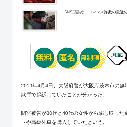
SNS型詐欺、ロマンス詐欺の最近
2019年4月4日、大阪府警が大阪府茨木市の
欺罪で起訴していたことが分かった。
間宮被告が30代と40代の女性から騙し取った
トや高級外車を購入していたという。