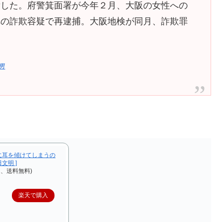
した。府警箕面署が今年２月、大阪の女性への
への詐欺容疑で再逮捕。大阪地検が同月、詐欺罪
男
に耳を傾けてしまうの
文明 ]
込、送料無料)
楽天で購入