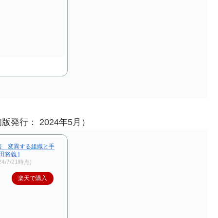
発行： 2024年5月）
盗 変異する組織と手
田将義 ]
24/7/21時点)
楽天で購入