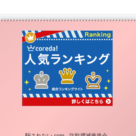
騙されない.com - 詐欺撲滅推進会 -